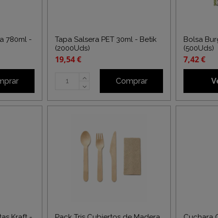
a 780ml -
Tapa Salsera PET 30ml - Betik
Bolsa Bur
(2000Uds)
(500Uds)
19,54 €
7,42 €
mprar
Comprar
V
as Kraft -
Pack Tris Cubiertos de Madera
Cuchara 