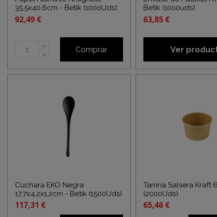
35,5x40,6cm - Betik (1000Uds)
Betik (1000uds)
92,49 €
63,85 €
Comprar
Ver produc
Cuchara EKO Negra
Tarrina Salsera Kraft
17,7x4,2x1,2cm - Betik (1500Uds)
(2000Uds)
117,31 €
65,46 €