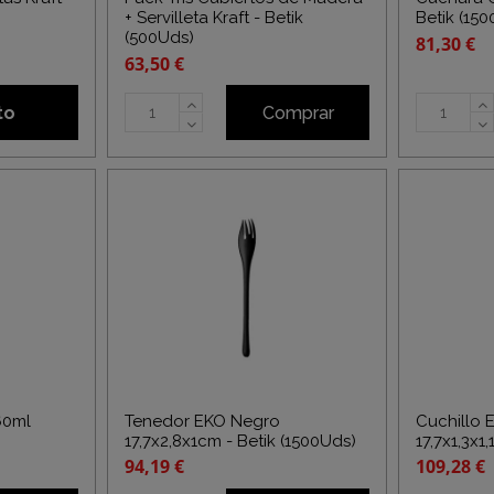
+ Servilleta Kraft - Betik
Betik (15
(500Uds)
81,30 €
63,50 €
to
Comprar
 60ml
Tenedor EKO Negro
Cuchillo 
17,7x2,8x1cm - Betik (1500Uds)
17,7x1,3x1
94,19 €
109,28 €