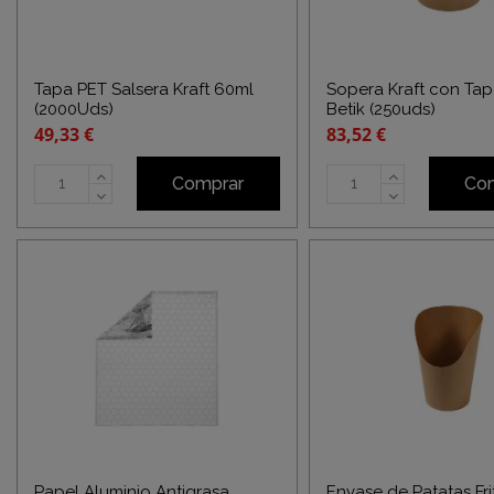
Tapa PET Salsera Kraft 60ml
Sopera Kraft con Tap
(2000Uds)
Betik (250uds)
49,33 €
83,52 €
Comprar
Co
Papel Aluminio Antigrasa
Envase de Patatas Frit