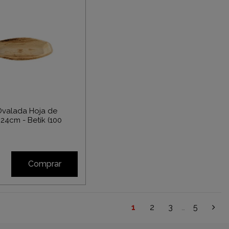
Ovalada Hoja de
24cm - Betik (100
Comprar
1
2
3
5
…