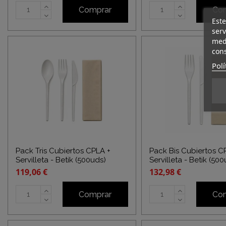
Comprar
Co
Este
serv
medi
cons
Polí
Pack Tris Cubiertos CPLA +
Pack Bis Cubiertos C
Servilleta - Betik (500uds)
Servilleta - Betik (50
119,06 €
132,98 €
Comprar
Co