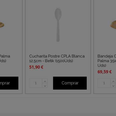
 Palma
Cucharita Postre CPLA Blanca
Bandeja 
Uds)
12,5cm - Betik (1500Uds)
Palma 35x
Uds)
51,90 €
69,59 €
mprar
Comprar