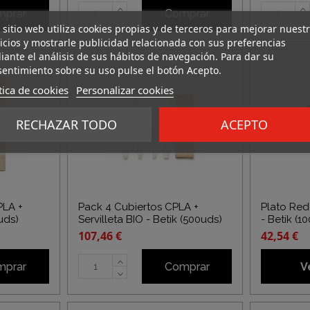
mprar
Comprar
 sitio web utiliza cookies propias y de terceros para mejorar nuest
icios y mostrarle publicidad relacionada con sus preferencias
ante el análisis de sus hábitos de navegación. Para dar su
entimiento sobre su uso pulse el botón Acepto.
tica de cookies
Personalizar cookies
RECHAZAR TODO
ACEPTO
PLA +
Pack 4 Cubiertos CPLA +
Plato Re
0uds)
Servilleta BIO - Betik (500uds)
- Betik (1
107,46 €
42,54 €
mprar
Comprar
V