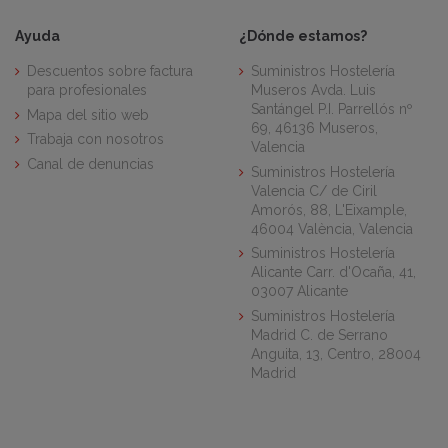
Ayuda
¿Dónde estamos?
Descuentos sobre factura
Suministros Hostelería
para profesionales
Museros Avda. Luis
Santángel P.I. Parrellós nº
Mapa del sitio web
69, 46136 Museros,
Trabaja con nosotros
Valencia
Canal de denuncias
Suministros Hostelería
Valencia C/ de Ciril
Amorós, 88, L'Eixample,
46004 València, Valencia
Suministros Hostelería
Alicante Carr. d'Ocaña, 41,
03007 Alicante
Suministros Hostelería
Madrid C. de Serrano
Anguita, 13, Centro, 28004
Madrid