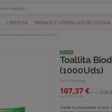
LIMPIEZA
MENAJE Y UTENSILIOS DE COCINA
Toallita Biodegradable Aloe Vera (1000Uds)
En stock
Toallita Bio
(1000Uds)
Ref.:
LIM013495
107,37 €
129,
Sin IVA
0,11 € Por unidad
Toallita biodegradable de aloe