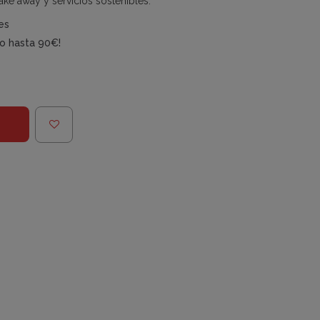
take away y servicios sostenibles.
es
do hasta 90€!