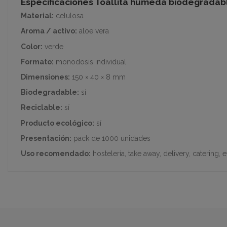
Especificaciones Toallita húmeda biodegradab
Material:
celulosa
Aroma / activo:
aloe vera
Color:
verde
Formato:
monodosis individual
Dimensiones:
150 × 40 × 8 mm
Biodegradable:
sí
Reciclable:
sí
Producto ecológico:
sí
Presentación:
pack de 1000 unidades
Uso recomendado:
hostelería, take away, delivery, catering,