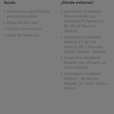
Ayuda
¿Dónde estamos?
Descuentos sobre factura
Suministros Hostelería
para profesionales
Museros Avda. Luis
Santángel P.I. Parrellós nº
Mapa del sitio web
69, 46136 Museros,
Trabaja con nosotros
Valencia
Canal de denuncias
Suministros Hostelería
Valencia C/ de Ciril
Amorós, 88, L'Eixample,
46004 València, Valencia
Suministros Hostelería
Alicante Carr. d'Ocaña, 41,
03007 Alicante
Suministros Hostelería
Madrid C. de Serrano
Anguita, 13, Centro, 28004
Madrid