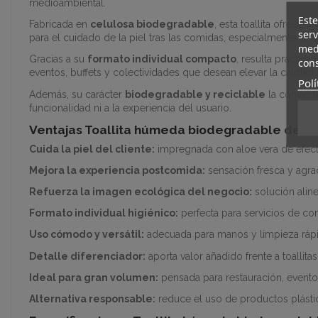
medioambiental.
Este
Fabricada en
celulosa biodegradable
, esta toallita ofrece 
serv
para el cuidado de la piel tras las comidas, especialmente en se
medi
Gracias a su
formato individual compacto
, resulta práctic
cons
eventos, buffets y colectividades que desean elevar la calidad
Polí
Además, su carácter
biodegradable y reciclable
la conviert
funcionalidad ni a la experiencia del usuario.
Ventajas Toallita húmeda biodegradable de al
Cuida la piel del cliente:
impregnada con aloe vera de efect
Mejora la experiencia postcomida:
sensación fresca y agra
Refuerza la imagen ecológica del negocio:
solución alin
Formato individual higiénico:
perfecta para servicios de com
Uso cómodo y versátil:
adecuada para manos y limpieza ráp
Detalle diferenciador:
aporta valor añadido frente a toallita
Ideal para gran volumen:
pensada para restauración, evento
Alternativa responsable:
reduce el uso de productos plást