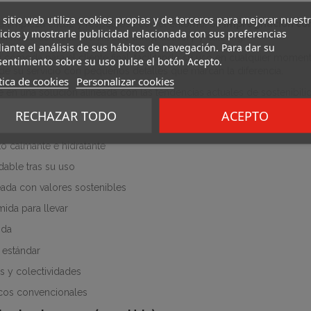
 sitio web utiliza cookies propias y de terceros para mejorar nuest
una limpieza eficaz y respetuosa con el entorno. Su
impregnación con
icios y mostrarle publicidad relacionada con sus preferencias
rvicios de restauración, take away, delivery y catering.
ante el análisis de sus hábitos de navegación. Para dar su
a y cómoda para el cliente final, facilitando su uso en cualquier mome
entimiento sobre su uso pulse el botón Acepto.
 de su servicio con pequeños detalles que marcan la diferencia.
tica de cookies
Personalizar cookies
e en una solución alineada con las tendencias actuales de sostenibilid
RECHAZAR TODO
ACEPTO
oe vera (1000Uds)
o calmante e hidratante
dable tras su uso
eada con valores sostenibles
ida para llevar
ida
s estándar
s y colectividades
icos convencionales