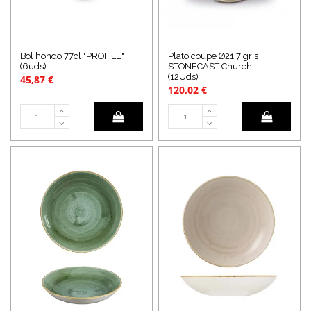
Bol hondo 77cl "PROFILE"
Plato coupe Ø21,7 gris
(6uds)
STONECAST Churchill
(12Uds)
45,87 €
120,02 €