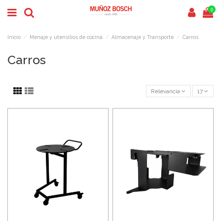
0
Inicio
Menaje y utensilios de cocina
Almacenaje y Transporte
Carros
Carros
Relevancia
17