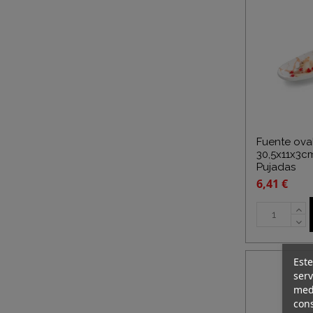
Fuente ova
30,5x11x3c
Pujadas
6,41 €
Este
serv
medi
cons