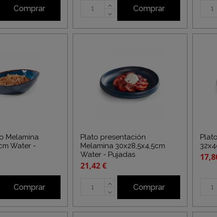
Comprar
Comprar
o Melamina
Plato presentación
Plat
5cm Water -
Melamina 30x28,5x4,5cm
32x4
Water - Pujadas
17,8
21,42 €
Comprar
Comprar