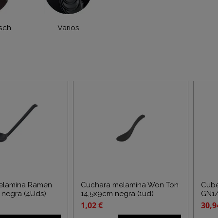
sch
Varios
elamina Ramen
Cuchara melamina Won Ton
Cube
 negra (4Uds)
14,5x9cm negra (1ud)
GN1/
1,02 €
30,9