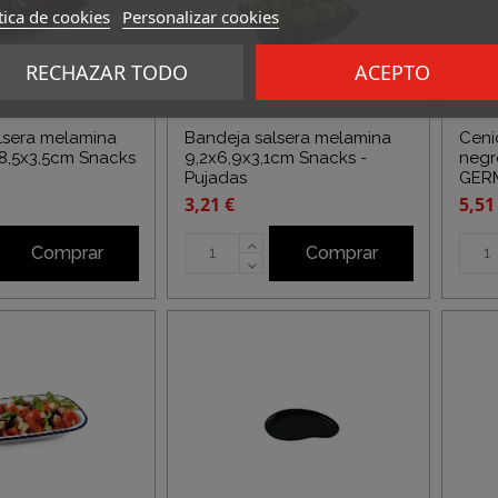
tica de cookies
Personalizar cookies
RECHAZAR TODO
ACEPTO
lsera melamina
Bandeja salsera melamina
Ceni
x8,5x3,5cm Snacks
9,2x6,9x3,1cm Snacks -
negr
Pujadas
GER
3,21 €
5,51
Comprar
Comprar