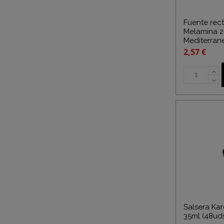
Fuente rec
Melamina 2
Mediterran
2,57 €
Salsera Ka
35ml (48ud