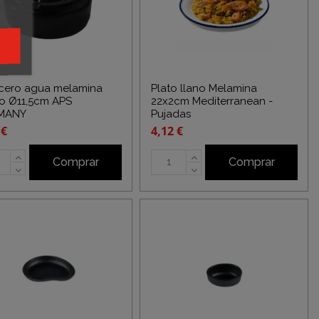
cero agua melamina
Plato llano Melamina
o Ø11,5cm APS
22x2cm Mediterranean -
MANY
Pujadas
 €
4,12 €
Comprar
Comprar