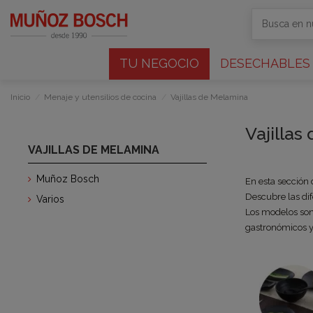
TU NEGOCIO
DESECHABLES
Inicio
Menaje y utensilios de cocina
Vajillas de Melamina
Vajillas
VAJILLAS DE MELAMINA
Muñoz Bosch
En esta sección 
Descubre las dif
Varios
Los modelos son
gastronómicos y