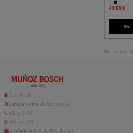
44,98 €
Ver
Mostrando 1-24
Date de alta
Lunes a viernes de 8:00 a 17:00
961 106 566
661 597 388
ecommerce@munozbosch.com