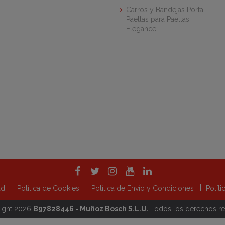
Carros y Bandejas Porta
Paellas para Paellas
Elegance
dad
Política de Cookies
Política de Envío y Condiciones
Polít
ight 2026
B97828446 - Muñoz Bosch S.L.U.
Todos los derechos r