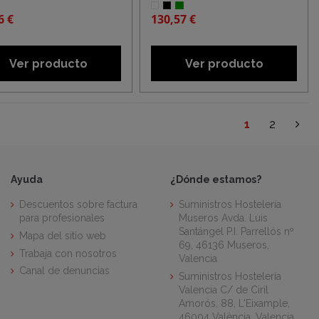
6 €
130,57 €
Ver producto
Ver producto
1
2
Ayuda
¿Dónde estamos?
Descuentos sobre factura
Suministros Hostelería
para profesionales
Museros Avda. Luis
Santángel P.I. Parrellós nº
Mapa del sitio web
69, 46136 Museros,
Trabaja con nosotros
Valencia
Canal de denuncias
Suministros Hostelería
Valencia C/ de Ciril
Amorós, 88, L'Eixample,
46004 València, Valencia