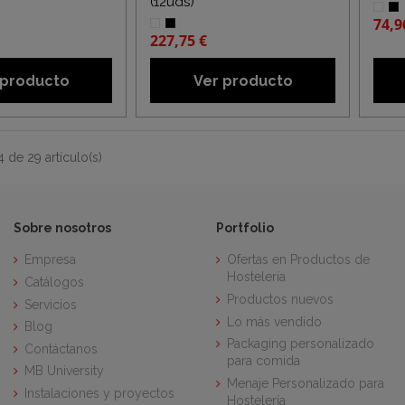
(12uds)
74,9
227,75 €
 producto
Ver producto
 de 29 artículo(s)
Sobre nosotros
Portfolio
Empresa
Ofertas en Productos de
Hostelería
Catálogos
Productos nuevos
Servicios
Lo más vendido
Blog
Packaging personalizado
Contáctanos
para comida
MB University
Menaje Personalizado para
Instalaciones y proyectos
Hostelería