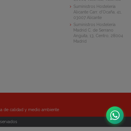
Suministros Hostelería
Alicante Carr. d'Ocaña, 41,
03007 Alicante
Suministros Hostelería
Madrid C. de Serrano
Anguita, 13, Centro, 28004
Madrid
ica de calidad y medio ambiente
eservados