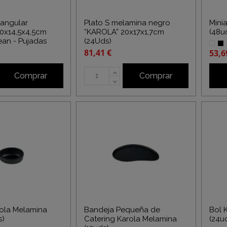
tangular
Plato S melamina negro
Mini
0x14,5x4,5cm
“KAROLA” 20x17x1,7cm
(48u
ean - Pujadas
(24Uds)
81,41 €
53,6
Comprar
Comprar
rola Melamina
Bandeja Pequeña de
Bol 
s)
Catering Karola Melamina
(24u