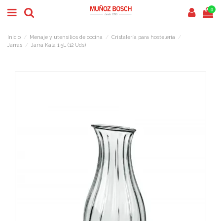
0
Inicio
Menaje y utensilios de cocina
Cristalería para hostelería
Jarras
Jarra Kala 1,5L (12 Uds)