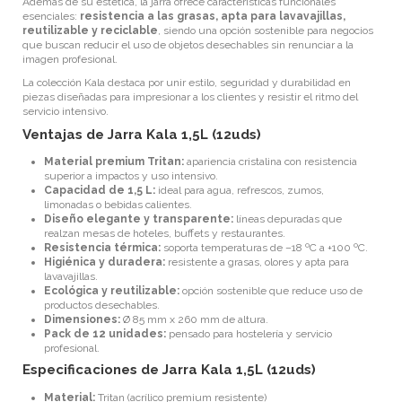
Además de su estética, la jarra ofrece características funcionales
esenciales:
resistencia a las grasas, apta para lavavajillas,
reutilizable y reciclable
, siendo una opción sostenible para negocios
que buscan reducir el uso de objetos desechables sin renunciar a la
imagen profesional.
La colección Kala destaca por unir estilo, seguridad y durabilidad en
piezas diseñadas para impresionar a los clientes y resistir el ritmo del
servicio intensivo.
Ventajas de Jarra Kala 1,5L (12uds)
Material premium Tritan:
apariencia cristalina con resistencia
superior a impactos y uso intensivo.
Capacidad de 1,5 L:
ideal para agua, refrescos, zumos,
limonadas o bebidas calientes.
Diseño elegante y transparente:
líneas depuradas que
realzan mesas de hoteles, buffets y restaurantes.
Resistencia térmica:
soporta temperaturas de –18 ºC a +100 ºC.
Higiénica y duradera:
resistente a grasas, olores y apta para
lavavajillas.
Ecológica y reutilizable:
opción sostenible que reduce uso de
productos desechables.
Dimensiones:
Ø 85 mm x 260 mm de altura.
Pack de 12 unidades:
pensado para hostelería y servicio
profesional.
Especificaciones de Jarra Kala 1,5L (12uds)
Material:
Tritan (acrílico premium resistente)