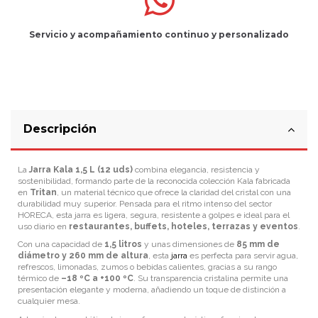
Servicio
y
acompañamiento
continuo y
personalizado
Descripción
La
Jarra Kala 1,5 L (12 uds)
combina elegancia, resistencia y
sostenibilidad, formando parte de la reconocida colección Kala fabricada
en
Tritan
, un material técnico que ofrece la claridad del cristal con una
durabilidad muy superior. Pensada para el ritmo intenso del sector
HORECA, esta jarra es ligera, segura, resistente a golpes e ideal para el
uso diario en
restaurantes, buffets, hoteles, terrazas y eventos
.
Con una capacidad de
1,5 litros
y unas dimensiones de
85 mm de
diámetro y 260 mm de altura
, esta
jarra
es perfecta para servir agua,
refrescos, limonadas, zumos o bebidas calientes, gracias a su rango
térmico de
–18 ºC a +100 ºC
. Su transparencia cristalina permite una
presentación elegante y moderna, añadiendo un toque de distinción a
cualquier mesa.