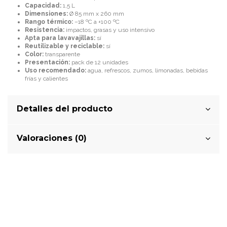
Capacidad:
1,5 L
Dimensiones:
Ø 85 mm x 260 mm
Rango térmico:
–18 ºC a +100 ºC
Resistencia:
impactos, grasas y uso intensivo
Apta para lavavajillas:
sí
Reutilizable y reciclable:
sí
Color:
transparente
Presentación:
pack de 12 unidades
Uso recomendado:
agua, refrescos, zumos, limonadas, bebidas
frías y calientes
Detalles del producto
Valoraciones (0)