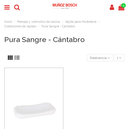
0
Inicio
Menaje y utensilios de cocina
Vajilla para Hostelería
Colecciones de vajillas
Pura Sangre - Cántabro
Pura Sangre - Cántabro
Relevancia
1