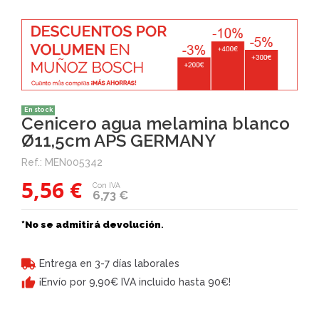
En stock
Cenicero agua melamina blanco
Ø11,5cm APS GERMANY
Ref.:
MEN005342
5,56 €
Con IVA
6,73 €
*No se admitirá devolución
.
Entrega en 3-7 días laborales
¡Envío por 9,90€ IVA incluido hasta 90€!