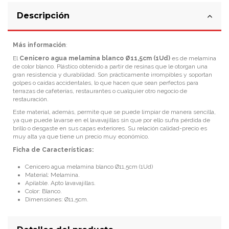
Descripción
Más información
:
El
Cenicero agua melamina blanco
Ø
11,5cm (1Ud)
es de melamina
de color blanco. Plástico obtenido a partir de resinas que le otorgan una
gran resistencia y durabilidad. Son prácticamente irrompibles y soportan
golpes o caídas accidentales, lo que hacen que sean perfectos para
terrazas de cafeterías, restaurantes o cualquier otro negocio de
restauración.
Este material, además, permite que se puede limpiar de manera sencilla,
ya que puede lavarse en el lavavajillas sin que por ello sufra pérdida de
brillo o desgaste en sus capas exteriores. Su relación calidad-precio es
muy alta ya que tiene un precio muy económico.
Ficha de Características:
Cenicero agua melamina blanco
Ø
11,5cm (1Ud)
Material: Melamina.
Apilable. Apto lavavajillas.
Color: Blanco.
Dimensiones:
Ø
11,5cm.