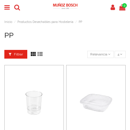
0
Inicio
Productos Desechables para Hostelería
PP
PP
Filtrar
Relevancia
4